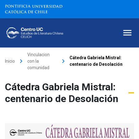
Vinculacion
Cátedra Gabriela Mistral:
keyboard_arrow_right
keyboard_arrow_right
Inicio
con la
centenario de Desolación
comunidad
Cátedra Gabriela Mistral:
centenario de Desolación