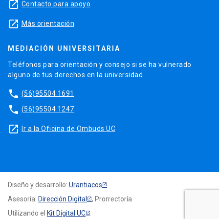
launch
Contacto para apoyo
launch
Más orientación
MEDIACIÓN UNIVERSITARIA
Teléfonos para orientación y consejo si se ha vulnerado
alguno de tus derechos en la universidad.
phone
(56)95504 1691
phone
(56)95504 1247
launch
Ir a la Oficina de Ombuds UC
Diseño y desarrollo:
Urantiacos
Asesoría:
Dirección Digital
, Prorrectoría
Utilizando el
Kit Digital UC