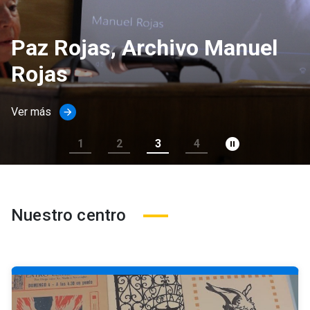
Paz Rojas, Archivo Manuel
Rojas
Ver más
arrow_forward
pause_circle_filled
1
2
3
4
Nuestro centro