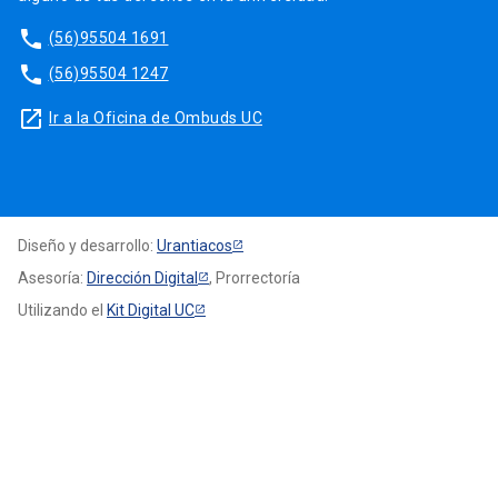
phone
(56)95504 1691
phone
(56)95504 1247
launch
Ir a la Oficina de Ombuds UC
Diseño y desarrollo:
Urantiacos
Asesoría:
Dirección Digital
, Prorrectoría
Utilizando el
Kit Digital UC